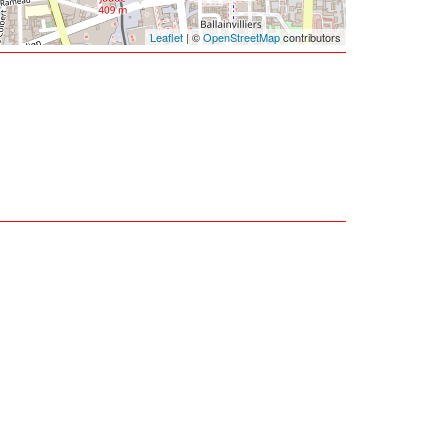
Leaflet
| ©
OpenStreetMap
contributors