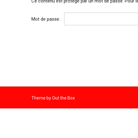
Ce contenu est protégé par un mot de passe. Pour le 
Mot de passe :
Theme by
Out the Box