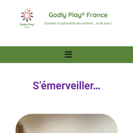
Skip
to
content
S’émerveiller…