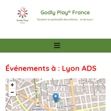
Skip
to
content
Événements à :
Lyon ADS
+
−